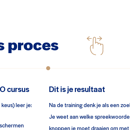
s proces
EO cursus
Dit is je resultaat
keus) leer je:
Na de training denk je als een zo
Je weet aan welke spreekwoordel
e schermen
knoppen je moet draaien om met