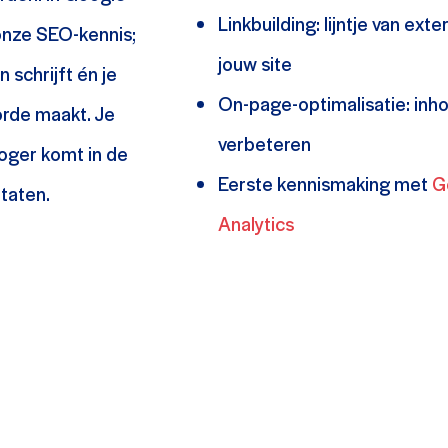
Linkbuilding: lijntje van exte
onze SEO-kennis;
jouw site
 schrijft én je
On-page-optimalisatie: inh
 orde maakt. Je
verbeteren
hoger komt in de
Eerste kennismaking met
G
ltaten.
Analytics