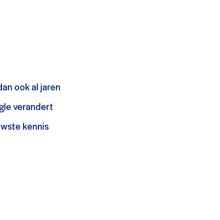
an ook al jaren
ogle verandert
euwste kennis