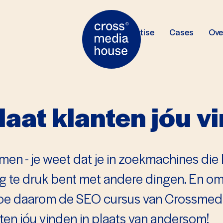
Expertise
Cases
Ove
aat klanten jóu v
komen - je weet dat je in zoekmachines die 
og te druk bent met andere dingen. En o
 Doe daarom de SEO cursus van Crossmedi
anten jóu vinden in plaats van andersom!