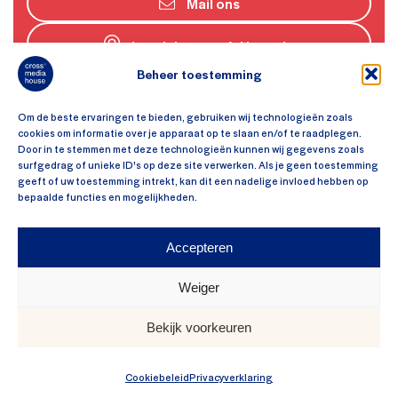
Mail ons
Lansinkesweg 4, Hengelo
Beheer toestemming
Om de beste ervaringen te bieden, gebruiken wij technologieën zoals
cookies om informatie over je apparaat op te slaan en/of te raadplegen.
Door in te stemmen met deze technologieën kunnen wij gegevens zoals
surfgedrag of unieke ID's op deze site verwerken. Als je geen toestemming
geeft of uw toestemming intrekt, kan dit een nadelige invloed hebben op
bepaalde functies en mogelijkheden.
De regeltjes en de wet:
Sitemap
Accepteren
Algemene voorwaarden
Weiger
Security policy
Bekijk voorkeuren
© 2026 Crossmedia House
Cookiebeleid
Privacyverklaring