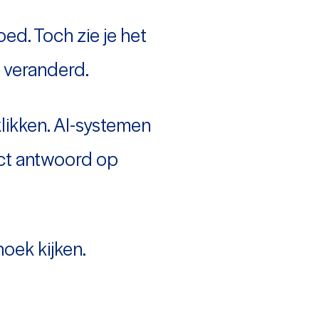
oed. Toch zie je het
s veranderd.
likken. AI-systemen
ect antwoord op
oek kijken.