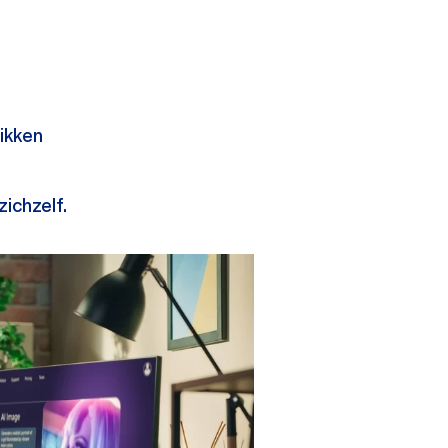
likken
zichzelf.