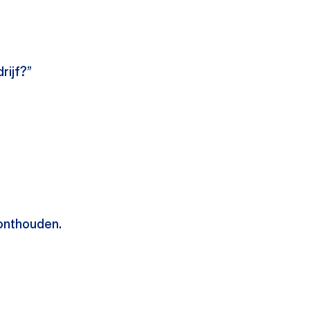
rijf?”
 onthouden.