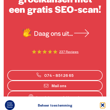
een gratis SEO-scan!
Daag ons uit...
237 Reviews
074 – 851 26 65
Mail ons
Lansinkesweg 4, Hengelo
Beheer toestemming